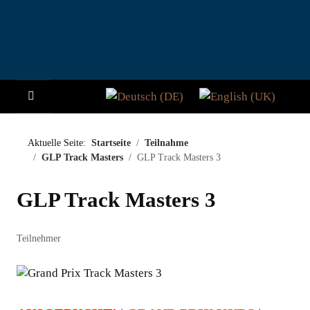
Sprache auswählen
HOME
Aktuelle Seite:
Startseite
Teilnahme
GLP Track Masters
GLP Track Masters 3
NEWS
GLP Track Masters 3
STORY
BESUCHER
Teilnehmer
TEILNAHME
PADDOCK CLUB