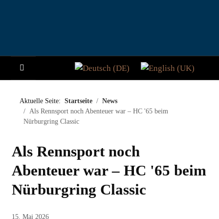
Sprache auswählen
HOME
Aktuelle Seite:
Startseite
News
Als Rennsport noch Abenteuer war – HC '65 beim
NEWS
Nürburgring Classic
STORY
Als Rennsport noch
BESUCHER
Abenteuer war – HC '65 beim
Nürburgring Classic
TEILNAHME
PADDOCK CLUB
15. Mai 2026