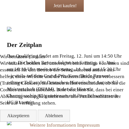
Jetzt kaufen!
Der Zeitplan
Das Qualifying findet am Freitag, 12. Juni um 14:50 Uhr
Wir benutzen Cookies
statt. Die beiden Rennen folgen am Samstag, 13. Juni
Wir nutzen Cookies auf unserer Website. Einige von ihnen sind
um 16:10 Uhr sowie am Sonntag, 14. Juni um 15:30 Uhr
essenziell für den Betrieb der Seite, während andere uns
– jeweils auf dem Grand-Prix-Kurs. Beide Rennen
helfen, diese Website und die Nutzererfahrung zu verbessern
nehmen Teil an der Deutschen Historischen Automobil-
(Tracking Cookies). Sie können selbst entscheiden, ob Sie die
Meisterschaft (DHAM), in der die Historic
Cookies zulassen möchten. Bitte beachten Sie, dass bei einer
Championship '65 gemeinsam mit ihrer Schwesterserie
Ablehnung womöglich nicht mehr alle Funktionalitäten der
HC '81 antritt.
Seite zur Verfügung stehen.
Akzeptieren
Ablehnen
Weitere Informationen
Impressum