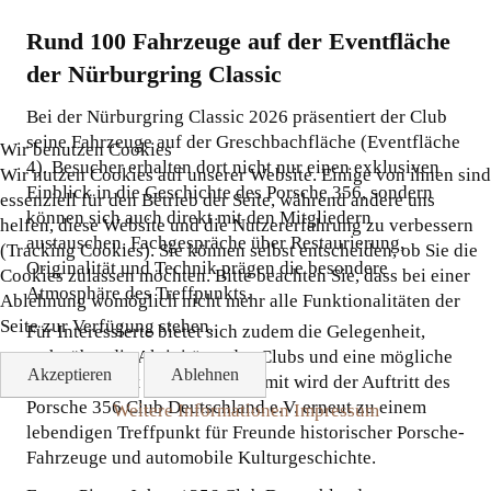
Rund 100 Fahrzeuge auf der Eventfläche
der Nürburgring Classic
Bei der Nürburgring Classic 2026 präsentiert der Club
seine Fahrzeuge auf der Greschbachfläche (Eventfläche
Wir benutzen Cookies
4). Besucher erhalten dort nicht nur einen exklusiven
Wir nutzen Cookies auf unserer Website. Einige von ihnen sind
Einblick in die Geschichte des Porsche 356, sondern
essenziell für den Betrieb der Seite, während andere uns
können sich auch direkt mit den Mitgliedern
helfen, diese Website und die Nutzererfahrung zu verbessern
austauschen. Fachgespräche über Restaurierung,
(Tracking Cookies). Sie können selbst entscheiden, ob Sie die
Originalität und Technik prägen die besondere
Cookies zulassen möchten. Bitte beachten Sie, dass bei einer
Atmosphäre des Treffpunkts.
Ablehnung womöglich nicht mehr alle Funktionalitäten der
Seite zur Verfügung stehen.
Für Interessierte bietet sich zudem die Gelegenheit,
mehr über die Aktivitäten des Clubs und eine mögliche
Akzeptieren
Ablehnen
Mitgliedschaft zu erfahren. Damit wird der Auftritt des
Porsche 356 Club Deutschland e.V. erneut zu einem
Weitere Informationen
Impressum
lebendigen Treffpunkt für Freunde historischer Porsche-
Fahrzeuge und automobile Kulturgeschichte.