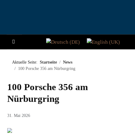
Sprache auswählen
HOME
Aktuelle Seite:
Startseite
News
100 Porsche 356 am Nürburgring
NEWS
100 Porsche 356 am
STORY
Nürburgring
BESUCHER
31. Mai 2026
TEILNAHME
PADDOCK CLUB