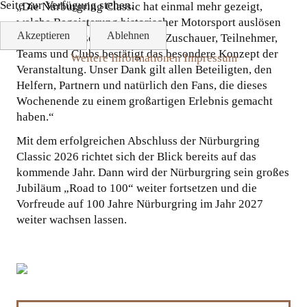
Seite zur Verfügung stehen.
„Die Nürburgring Classic hat einmal mehr gezeigt,
welche Begeisterung historischer Motorsport auslösen
Akzeptieren
Ablehnen
kann. Die große Resonanz der Zuschauer, Teilnehmer,
Teams und Clubs bestätigt das besondere Konzept der
Weitere Informationen
Impressum
Veranstaltung. Unser Dank gilt allen Beteiligten, den
Helfern, Partnern und natürlich den Fans, die dieses
Wochenende zu einem großartigen Erlebnis gemacht
haben.“
Mit dem erfolgreichen Abschluss der Nürburgring
Classic 2026 richtet sich der Blick bereits auf das
kommende Jahr. Dann wird der Nürburgring sein großes
Jubiläum „Road to 100“ weiter fortsetzen und die
Vorfreude auf 100 Jahre Nürburgring im Jahr 2027
weiter wachsen lassen.