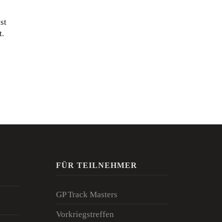
st
t.
FÜR TEILNEHMER
GP Track Masters
Vorkriegstreffen