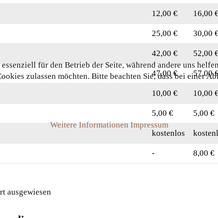
12,00 €
16,00 
25,00 €
30,00 
42,00 €
52,00 
essenziell für den Betrieb der Seite, während andere uns helfe
47,00 €
57,00 
Cookies zulassen möchten. Bitte beachten Sie, dass bei einer A
10,00 €
10,00 
5,00 €
5,00 €
Weitere Informationen
Impressum
kostenlos
kosten
-
8,00 €
rt ausgewiesen