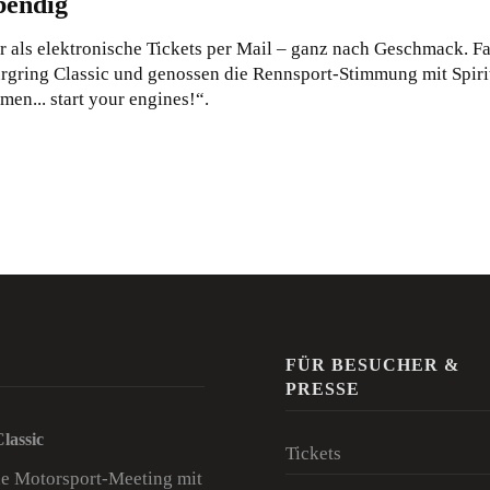
bendig
der als elektronische Tickets per Mail – ganz nach Geschmack. Fa
rgring Classic und genossen die Rennsport-Stimmung mit Spiri
men... start your engines!“.
FÜR BESUCHER &
PRESSE
lassic
Tickets
he Motorsport-Meeting mit