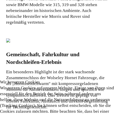
sowie BMW-Modelle wie 315, 319 und 328 stehen
nebeneinander im historischen Ambiente. Auch
britische Hersteller wie Morris und Rover sind
regelmäßig vertreten.
Gemeinschaft, Fahrkultur und
Nordschleifen-Erlebnis
Ein besonderes Highlight ist der stark wachsende
Zusammenschluss der Wolseley Hornet Fahrzeuge, die
Wir benutzen Cookies
als „Hornissenschwarm“ mit kompressorgeladenen
Wir nutzen Cookies auf unserer Website. Einige von ihnen sind
Motoren für Aufmerksamkeit sorgen und sportlich wie
essenziell für den Betrieb der Seite, während andere uns
sympathisch auftreten. Das Treffen ist geprägt von
helfen, diese Website und die Nutzererfahrung zu verbessern
offener Fahrkultur, Austausch und direkter Begeisterung
(Tracking Cookies). Sie können selbst entscheiden, ob Sie die
für Technikgeschichte.
Cookies zulassen möchten. Bitte beachten Sie, dass bei einer