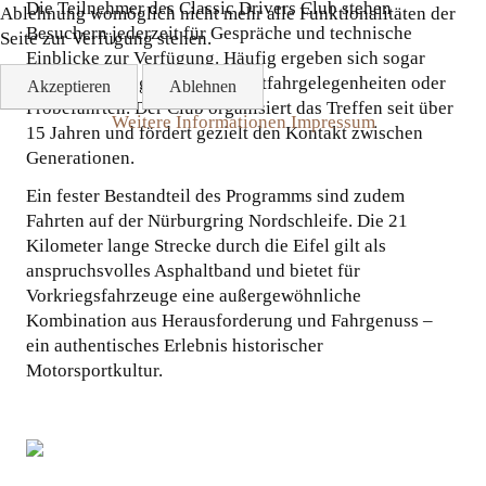
Die Teilnehmer des Classic Drivers Club stehen
Ablehnung womöglich nicht mehr alle Funktionalitäten der
Besuchern jederzeit für Gespräche und technische
Seite zur Verfügung stehen.
Einblicke zur Verfügung. Häufig ergeben sich sogar
spontane Begegnungen mit Mitfahrgelegenheiten oder
Akzeptieren
Ablehnen
Probefahrten. Der Club organisiert das Treffen seit über
Weitere Informationen
Impressum
15 Jahren und fördert gezielt den Kontakt zwischen
Generationen.
Ein fester Bestandteil des Programms sind zudem
Fahrten auf der Nürburgring Nordschleife. Die 21
Kilometer lange Strecke durch die Eifel gilt als
anspruchsvolles Asphaltband und bietet für
Vorkriegsfahrzeuge eine außergewöhnliche
Kombination aus Herausforderung und Fahrgenuss –
ein authentisches Erlebnis historischer
Motorsportkultur.