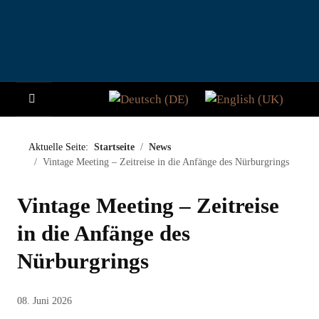
Sprache auswählen
HOME
Aktuelle Seite:
Startseite
News
Vintage Meeting – Zeitreise in die Anfänge des Nürburgrings
NEWS
Vintage Meeting – Zeitreise
STORY
in die Anfänge des
BESUCHER
Nürburgrings
TEILNAHME
08. Juni 2026
PADDOCK CLUB